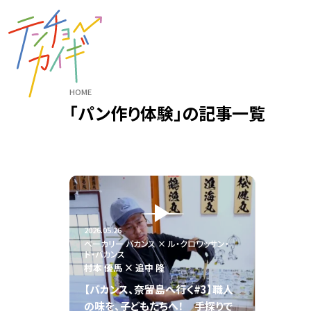
HOME
「パン作り体験」の記事一覧
2026.05.26
ベーカリー バカンス × ル・クロワッサン・
ド・バカンス
村本 優馬 × 追中 隆
【バカンス、奈留島へ行く#3】職人
の味を、子どもたちへ！ 手探りで