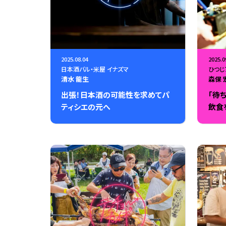
2025.08.04
2025.0
日本酒バル・米屋 イナズマ
ひつじ
清水 龍生
森保 
出張！日本酒の可能性を求めてパ
「待
ティシエの元へ
飲食