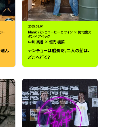
2025.08.04
ン・
blank パンとコーヒーとワイン × 路地裏ス
タンド アベック
中川 実香 × 恒光 楓菜
を選ん
テンチョーは船長だ。二人の船は、
どこへ行く？