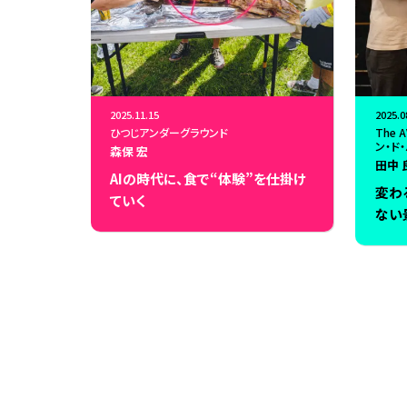
2025.11.15
2025.0
ひつじアンダーグラウンド
The 
ン・ド
森保 宏
田中 
AIの時代に、食で“体験”を仕掛け
変わ
ていく
ない