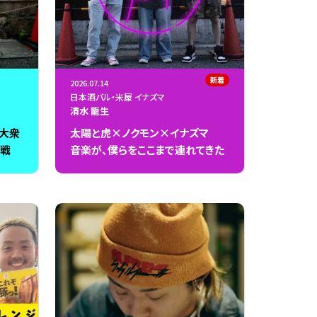
新着
2026.07.14
日本酒バル・米屋 イナズマ
清水 龍生
」大衆
太陽と虎×ノクモン×イナズマ
挑戦
音楽が、僕らをここまで連れてきた