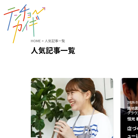
HOME
人気記事一覧
人気記事一覧
2026.0
路地裏
グラウ
恒光 
店づ
ュー