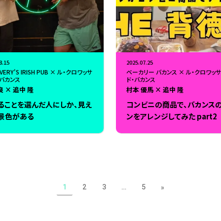
8.15
2025.07.25
AVERY'S IRISH PUB × ル・クロワッサ
ベーカリー バカンス × ル・クロワッサ
・バカンス
ド・バカンス
良 × 追中 隆
村本 優馬 × 追中 隆
ることを選んだ人にしか、見え
コンビニの商品で、バカンス
景色がある
ンをアレンジしてみた part2
1
2
3
…
5
»