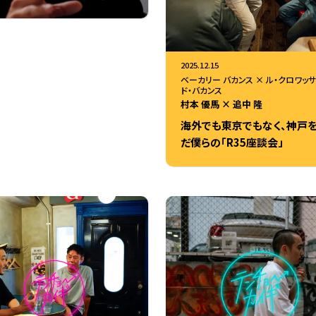
2025.12.15
ベーカリー バカンス × ル・クロワッサ
ド・バカンス
村本 優馬 × 追中 隆
海外でも東京でもなく、神戸
だ僕らの「R35座談会」