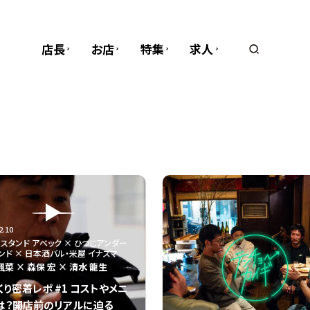
店長
お店
特集
求人
2.10
スタンド アベック × ひつじアンダー
ンド × 日本酒バル・米屋 イナズマ
楓菜 × 森保 宏 × 清水 龍生
くり密着レポ #1 コストやメニ
は？開店前のリアルに迫る