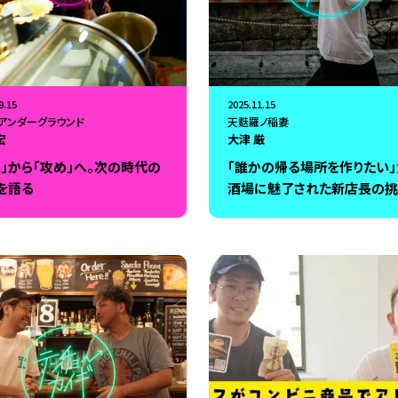
9.15
2025.11.15
アンダーグラウンド
天麩羅ノ稲妻
宏
大津 厳
ち」から「攻め」へ。次の時代の
「誰かの帰る場所を作りたい
を語る
酒場に魅了された新店長の