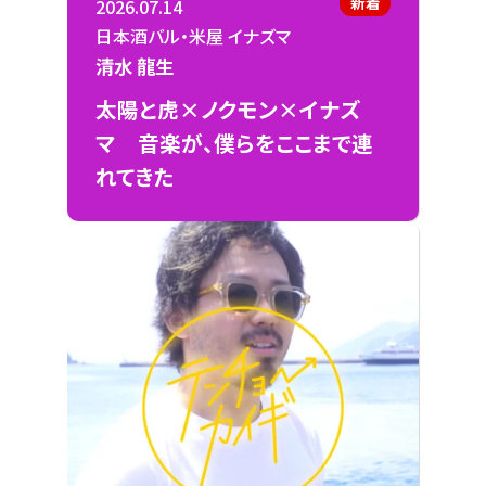
新着
2026.07.14
日本酒バル・米屋 イナズマ
清水 龍生
太陽と虎×ノクモン×イナズ
マ 音楽が、僕らをここまで連
れてきた