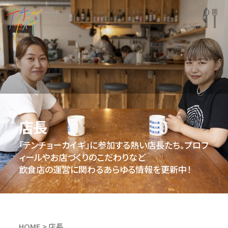
店長
「テンチョーカイギ」に参加する熱い店長たち。プロフ
ィールやお店づくりのこだわりなど
飲食店の運営に関わるあらゆる情報を更新中！
HOME
店長