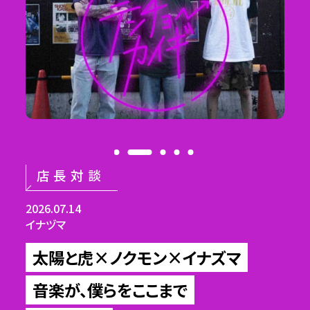
コラボ企画
出張テンチョー
店長対談
店長対談
出張テンチョー
2026.06.09
2026.05.26
2026.07.28
2026.07.14
2026.06.23
ベーカリー バカンス × ル・クロワッサン・ド・バカンス
イナズマ
イナヅマ
ベーカリー バカンス × ル・クロワッサン・ド・バカンス
【テンチョーカイギ番外編】
【バカンス、奈留島へ行く#3】
太陽と虎×ノクモン×イナズマ
太陽と虎×ノクモン×イナズマ
【バカンス奈留島へ行く#4】
海と山のあいだで
職人の味を、子どもたちへ！
誰かにとって心地いい場所は、
音楽が、僕らをここまで
ついに最終回！
島のこれからを耕す、