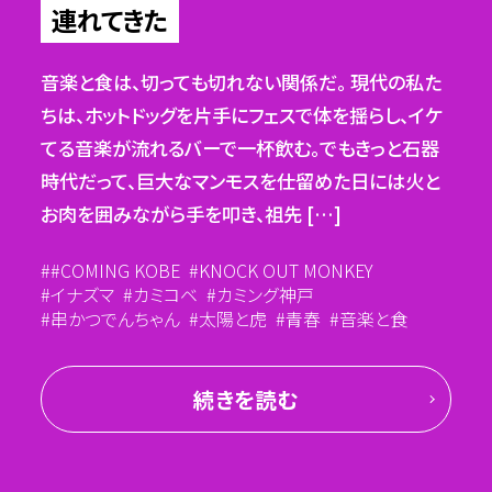
手探りで挑んだパンづくり体験
やっぱり街に必要だ
連れてきた
奈留島が教えてくれた、
奈留島の店長の話
パン屋の原点
前回の【バカンス、奈留島へ行く#2】は…… 長い移
ライブハウスとは、実は和製英語だ。ライブホールで
音楽と食は、切っても切れない関係だ。 現代の私た
長崎県・五島列島の奈留島に、『アウトドアカフェ 島
動を経て、ついに奈留島へ上陸したチームバカンス。
もライブ会場でもなく、ライブに“ハウス＝家”がくっ
ちは、ホットドッグを片手にフェスで体を揺らし、イケ
前回の【バカンス、奈留島へ行く#3】は……
の山小屋』という一軒のカフェがある。島の憩いの場
初日のメインイベントは、奈留島初の出張パン屋「バ
ついているのは、なんだか興味深い。 その一方で、家
てる音楽が流れるバーで一杯飲む。でもきっと石器
PM12:30 島の憩いの場に、バカンスのパンが並ぶ
でもあるこの場所。山小屋、と聞くと山頂に建ってい
カンスマルシェ」だった。 どれだけの人が来てくれる
のように心地よく感じる飲食店は、自宅でも職場で
時代だって、巨大なマンモスを仕留めた日には火と
パンづくり体験を終えたチームバカンスが向かった
るイメージだけれど、すぐ目の前には青い海！さす
のか、始まるまではまった […]
もない“サードプレイス”と […]
お肉を囲みながら手を叩き、祖先 […]
先は、『島の山小屋』。 東京から奈留島に移住し、空き
が、海と山が近い島。なんだか […]
家を自ら改装してカフェを […]
バカンス
COMINGKOBE
#COMING KOBE
パン作り体験
イナズマ
KNOCK OUT MONKEY
奈留島
カミコベ
子どもたち
カミング神戸
イナズマ
カミコベ
ノクモン
カミング神戸
神戸
音楽
音楽と酒
カフェ
ジビエ
奈留島
山小屋
移住
飲食
串かつでんちゃん
太陽と虎
青春
音楽と食
イベント
カフェ
コラボ
バカンス
出張
奈留島
島の山小屋
続きを読む
続きを読む
続きを読む
続きを読む
続きを読む